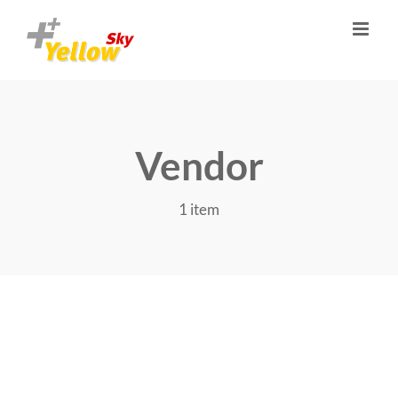
Skip
to
content
Vendor
1 item