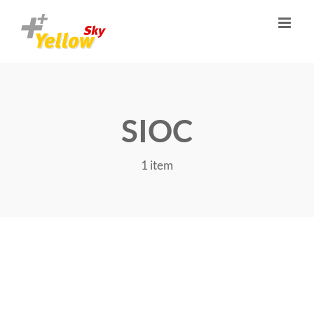
Zum
Inhalt
springen
SIOC
1 item