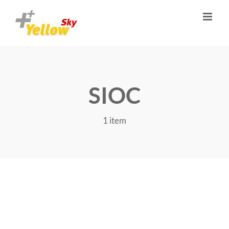
Skip
to
content
SIOC
1 item