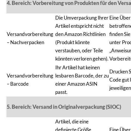
4. Bereich: Vorbereitung von Produkten für den Vers
Die Umverpackung Ihrer
Eine Über
Artikel entspricht nicht
betroffen
Versandvorbereitung
den Amazon Richtlinien
finden Si
– Nachverpacken
(Produkt könnte
unter Pro
verstauben, oder Teile
„Anweisu
könnten verloren gehen).
Vorbereit
Ihr Artikel hat keinen
Drucken 
Versandvorbereitung
lesbaren Barcode, der zu
Code gut 
– Barcode
einer Amazon ASIN
jeweilige
passt.
5. Bereich: Versand in Originalverpackung (SIOC)
Artikel, die eine
definierte Größe
Eine Über