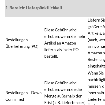
1. Bereich: Lieferpünktlichkeit
Liefern Si
größere A
Diese Gebühr wird
Artikels, a
erhoben, wenn Sie mehr
Bestellungen –
(auch, wen
Artikel an Amazon
Überlieferung (PO)
sinnvoll se
liefern, als in der PO
Amazon b
bestellt.
Bestellung
eingehalte
Wenn Sie
nachträgl
Diese Gebühr wird
müssen, d
erhoben, wenn Sie die
Bestellungen – Down
innerhalb
Menge außerhalb der
Confirmed
Lieferfens
Frist ( z.B. Lieferfenster)