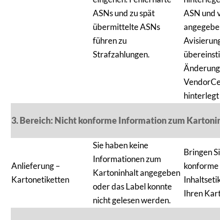
ASNs und zu spät
ASN und v
übermittelte ASNs
angegebe
führen zu
Avisierun
Strafzahlungen.
übereinst
Änderung
VendorCe
hinterleg
3. Bereich: Nicht konforme Information zum Kartoni
Sie haben keine
Bringen S
Informationen zum
Anlieferung –
konforme
Kartoninhalt angegeben
Kartonetiketten
Inhaltseti
oder das Label konnte
Ihren Kar
nicht gelesen werden.