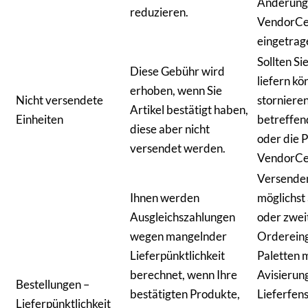
Änderung
reduzieren.
VendorCe
eingetrag
Sollten Sie
Diese Gebühr wird
liefern kö
erhoben, wenn Sie
Nicht versendete
stornieren
Artikel bestätigt haben,
Einheiten
betreffen
diese aber nicht
oder die 
versendet werden.
VendorCe
Versenden
Ihnen werden
möglichst
Ausgleichszahlungen
oder zwei
wegen mangelnder
Ordereing
Lieferpünktlichkeit
Paletten 
berechnet, wenn Ihre
Avisierun
Bestellungen –
bestätigten Produkte,
Lieferfens
Lieferpünktlichkeit