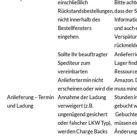
einschließlich
Bitte acht
Rückstandsbestellungen,
dass der S
nicht innerhalb des
Informati
Bestellfensters
und auch 
eingehen.
Verspätun
rückmelde
Sollte Ihr beauftragter
Anlieferri
Spediteur zum
Lager find
vereinbarten
Ressourc
Anliefertermin nicht
Amazon. D
erscheinen oder wird die
muss mind
Anlieferung – Termin
Annahme der Ladung
Stunden i
und Ladung
verweigert (z.B.
gebucht 
ungenügend gesichert
Gebuchte
oder falscher LKW Typ),
müssen ei
werden Charge Backs
Änderung