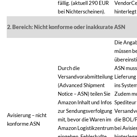
fällig. (aktuell 290 EUR
VendorCe
bei Nichterscheinen).
hinterleg
2. Bereich: Nicht konforme oder inakkurate ASN
Die Angab
müssen be
übereinst
Durch die
ASN muss 
Versandvorabmitteilung
Lieferung
(Advanced Shipment
ins Syste
Notice – ASN) teilen Sie
Zudem mu
Amazon Inhalt und Infos
Spediteur 
zur Sendungsverfolgung
Versandvo
Avisierung – nicht
mit, bevor die Waren im
die BOL
konforme ASN
Amazon Logistikzentrum
bei Avisi
eingehen. Fehlerhafte
hinterleg